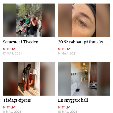
Semester i Tiveden
20 % rabbatt på fransfix
MITT LIV
MITT LIV
17 MAJ, 2021
14 MAJ, 2021
Tisdags-tipsen!
En snyggare hall
MITT LIV
MITT LIV
11 MAJ, 2021
10 MAJ, 2021