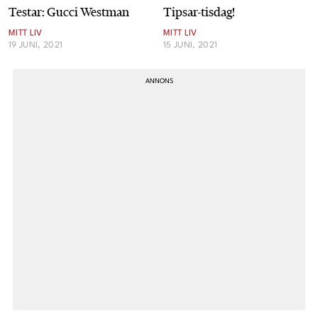
Testar: Gucci Westman
Tipsar-tisdag!
Cookies
MITT LIV
MITT LIV
19 JUNI, 2021
15 JUNI, 2021
Hantera Preferenser
Integritetspolicy
Alla Ämnen